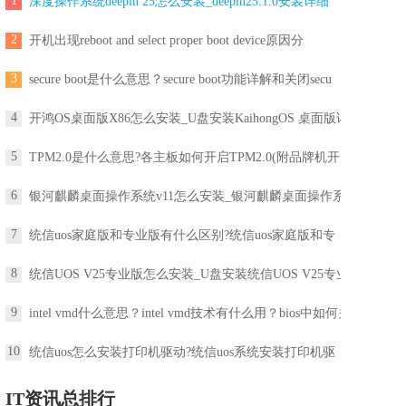
1
深度操作系统deepin 25怎么安装_deepin25.1.0安装详细
2
开机出现reboot and select proper boot device原因分
3
secure boot是什么意思？secure boot功能详解和关闭secu
4
开鸿OS桌面版X86怎么安装_U盘安装KaihongOS 桌面版详
5
TPM2.0是什么意思?各主板如何开启TPM2.0(附品牌机开启
6
银河麒麟桌面操作系统v11怎么安装_银河麒麟桌面操作系
7
统信uos家庭版和专业版有什么区别?统信uos家庭版和专
8
统信UOS V25专业版怎么安装_U盘安装统信UOS V25专业版
9
intel vmd什么意思？intel vmd技术有什么用？bios中如何关
10
统信uos怎么安装打印机驱动?统信uos系统安装打印机驱
IT资讯总排行