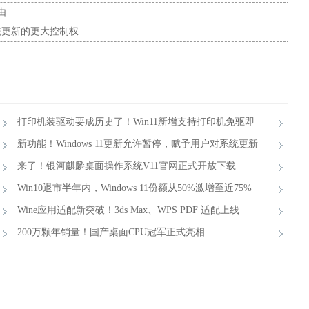
由
系统更新的更大控制权
打印机装驱动要成历史了！Win11新增支持打印机免驱即
用
新功能！Windows 11更新允许暂停，赋予用户对系统更新
的更大控制权
来了！银河麒麟桌面操作系统V11官网正式开放下载
Win10退市半年内，Windows 11份额从50%激增至近75%
Wine应用适配新突破！3ds Max、WPS PDF 适配上线
200万颗年销量！国产桌面CPU冠军正式亮相